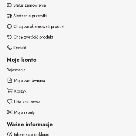
POZOSTAŁE REKWIZYTY
Policjant
Status zamówienia
Śledzenie przesyłki
PELERYNY
Bajki
Chcę zareklamować produkt
Stroje i dodatki ŚWIĄTECZNE
W stylu lat 20-tych
Chcę zwrócić produkt
Kontakt
Disco lata 80-te
Moje konto
Pieski
Rejestracja
Moje zamówienia
Koszyk
Lista zakupowa
Moje rabaty
Ważne informacje
Informacje o sklepie