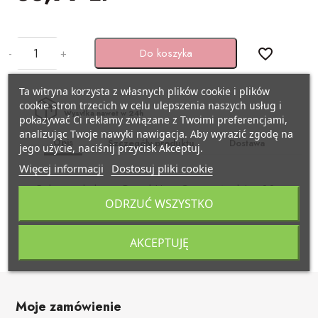
BAŃKI MYDLANE
SZARFY
Pojazdy
KSIĘGI GOŚCI/ ALBUMY/
-
+
Do koszyka
favorite_border
ZAPROSZENIA
STROJE I GADŻETY KARNAWAŁOWE
Samolocik
Ta witryna korzysta z własnych plików cookie i plików
AKCESORIA BIAŁO-CZERWONE
GADŻETY DO ZDJĘĆ
Lama
cookie stron trzecich w celu ulepszenia naszych usług i
Wysyłka nawet w 24h
pokazywać Ci reklamy związane z Twoimi preferencjami,
analizując Twoje nawyki nawigacja. Aby wyrazić zgodę na
ARTYKUŁY PAPIERNICZE /
PISTOLETY/ MIECZE
Miś
Opis
Szczegóły produktu
Dostawa
jego użycie, naciśnij przycisk Akceptuj.
DECOUPAGE
Więcej informacji
Dostosuj pliki cookie
KAJDANKI
Kraft eko
Balony w kolorze Pastel Lime Green, średnica 30 cm.
TASIEMKI/ TKANINY
ODRZUĆ WSZYSTKO
(1 op. / 100 szt.)
POMPONY CHEERLEADERKI
Pszczółka
KRYSZTAŁY / SZKŁO
AKCEPTUJĘ
FARBY / BROKATY/ KREDKI DO TWARZY
Biedronka
APLIKACJE / KLAMERKI
AKCESORIA BIAŁO CZERWONE
Minecraft
Moje zamówienie