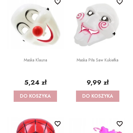
favorite_border
favorite_border
favorite_border
favorite_border
POZOSTAŁE REKWIZYTY
Policjant
PELERYNY
Bajki
Stroje i dodatki ŚWIĄTECZNE
W stylu lat 20-tych
Disco lata 80-te
Maska Klauna
Maska Piła Saw Kukiełka
Pieski
5,24 zł
9,99 zł
DO KOSZYKA
DO KOSZYKA
favorite_border
favorite_border
favorite_border
favorite_border