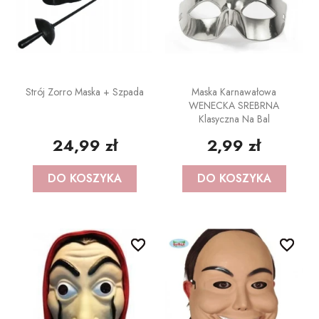
Strój Zorro Maska + Szpada
Maska Karnawałowa
WENECKA SREBRNA
Klasyczna Na Bal
24,99 zł
2,99 zł
DO KOSZYKA
DO KOSZYKA
favorite_border
favorite_border
favorite_border
favorite_border