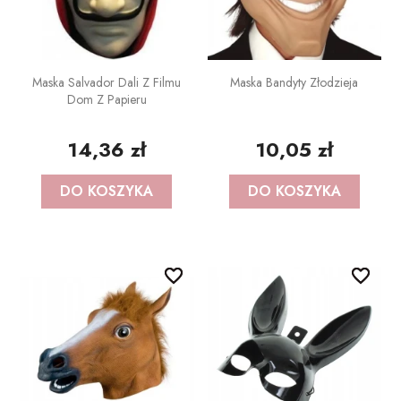
Maska Salvador Dali Z Filmu
Maska Bandyty Złodzieja
Dom Z Papieru
14,36 zł
10,05 zł
DO KOSZYKA
DO KOSZYKA
favorite_border
favorite_border
favorite_border
favorite_border