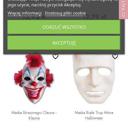
FILTRUJ
Halloween
jego użycie, naciśnij przycisk Akceptuj.
Więcej informacji
Dostosuj pliki cookie
12,92 zł
13,79 zł
ODRZUĆ WSZYSTKO
DO KOSZYKA
DO KOSZYKA
AKCEPTUJĘ
favorite_border
favorite_border
favorite_border
favorite_border
Maska Strasznego Clauna -
Maska Biała Trup Mima
Klauna
Halloween