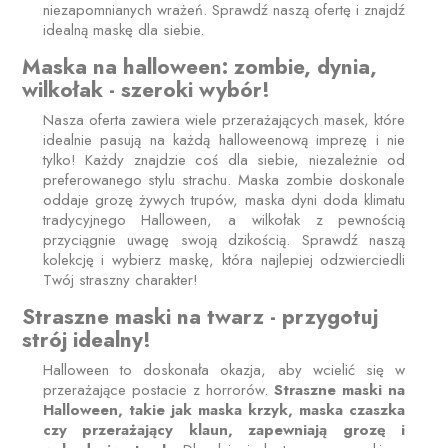
niezapomnianych wrażeń. Sprawdź naszą ofertę i znajdź
idealną maskę dla siebie.
Maska na halloween: zombie, dynia,
wilkołak - szeroki wybór!
Nasza oferta zawiera wiele przerażających masek, które
idealnie pasują na każdą halloweenową imprezę i nie
tylko! Każdy znajdzie coś dla siebie, niezależnie od
preferowanego stylu strachu. Maska zombie doskonale
oddaje grozę żywych trupów, maska dyni doda klimatu
tradycyjnego Halloween, a wilkołak z pewnością
przyciągnie uwagę swoją dzikością. Sprawdź naszą
kolekcję i wybierz maskę, która najlepiej odzwierciedli
Twój straszny charakter!
Straszne maski na twarz - przygotuj
strój idealny!
Halloween to doskonała okazja, aby wcielić się w
przerażające postacie z horrorów.
Straszne maski na
Halloween, takie jak maska krzyk, maska czaszka
czy przerażający klaun, zapewniają grozę i