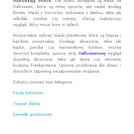
wzbudzają strach.
Dla dzieci dostępne są maski na
Halloween, które są mniej upiorne, ale nadal dodają
klimatu. Maski z horrorów, wykonane z lateksu, takie jak
wilkołak, zombie czy wampir, oferują realistyczny
wygląd, który mrozi krew w żyłach.
Można także wybrać maski plastikowe, które są lżejsze i
bardziej uniwersalne. Dodając akcesoria, takie jak
kaptur, peruka czy karnawałowy kostium, można
stworzyć kompletny, upiorny strój.
Halloweenowy
wygląd
dopełnią akcesoria, takie jak dynia czy elementy
kostiumu Frankensteina. Upiorne przebrania dla dzieci i
dorosłych zapewnią niezapomniane wrażenia.
Zobacz również inne kategorie:
Peruki kolorowe
Topper ślubny
Serwetki urodzinowe