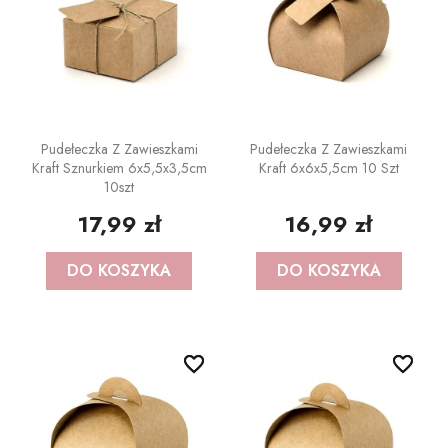
Pudełeczka Z Zawieszkami
Pudełeczka Z Zawieszkami
Kraft Sznurkiem 6x5,5x3,5cm
Kraft 6x6x5,5cm 10 Szt
10szt
17,99 zł
16,99 zł
DO KOSZYKA
DO KOSZYKA
favorite_border
favorite_border
favorite_border
favorite_border