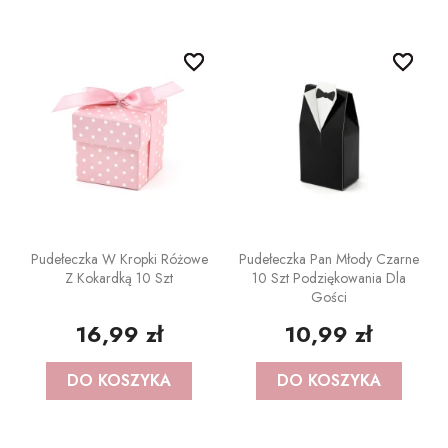
BAŃKI MYDLANE
SZARFY
Pojazdy
favorite_border
favorite_border
favorite_border
favorite_border
KSIĘGI GOŚCI/ ALBUMY/
ZAPROSZENIA
STROJE I GADŻETY KARNAWAŁOWE
Samolocik
AKCESORIA BIAŁO-CZERWONE
GADŻETY DO ZDJĘĆ
Lama
ARTYKUŁY PAPIERNICZE /
PISTOLETY/ MIECZE
Miś
DECOUPAGE
KAJDANKI
Kraft eko
Pudełeczka W Kropki Różowe
Pudełeczka Pan Młody Czarne
TASIEMKI/ TKANINY
Z Kokardką 10 Szt
10 Szt Podziękowania Dla
Gości
POMPONY CHEERLEADERKI
Pszczółka
KRYSZTAŁY / SZKŁO
16,99 zł
10,99 zł
FARBY / BROKATY/ KREDKI DO TWARZY
Biedronka
APLIKACJE / KLAMERKI
DO KOSZYKA
DO KOSZYKA
AKCESORIA BIAŁO CZERWONE
Minecraft