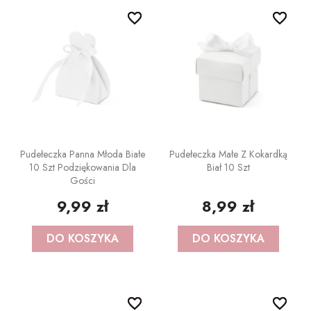
POZOSTAŁE REKWIZYTY
Policjant
favorite_border
favorite_border
favorite_border
favorite_border
PELERYNY
Bajki
Stroje i dodatki ŚWIĄTECZNE
W stylu lat 20-tych
Disco lata 80-te
Pieski
Pudełeczka Panna Młoda Białe
Pudełeczka Małe Z Kokardką
10 Szt Podziękowania Dla
Biał 10 Szt
Gości
9,99 zł
8,99 zł
DO KOSZYKA
DO KOSZYKA
favorite_border
favorite_border
favorite_border
favorite_border