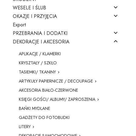

WESELE I ŚLUB

OKAZJE I PRZYJĘCIA
Export

PRZEBRANIA I DODATKI

DEKORACJE I AKCESORIA
APLIKACJE / KLAMERKI
KRYSZTAŁY / SZKŁO
TASIEMKI/ TKANINY

ARTYKUŁY PAPIERNICZE / DECOUPAGE

AKCESORIA BIAŁO-CZERWONE
KSIĘGI GOŚCI/ ALBUMY/ ZAPROSZENIA

BAŃKI MYDLANE
GADŻETY DO FOTOBUDKI
LITERY

DEKORACJE SAMOCHODOWE
