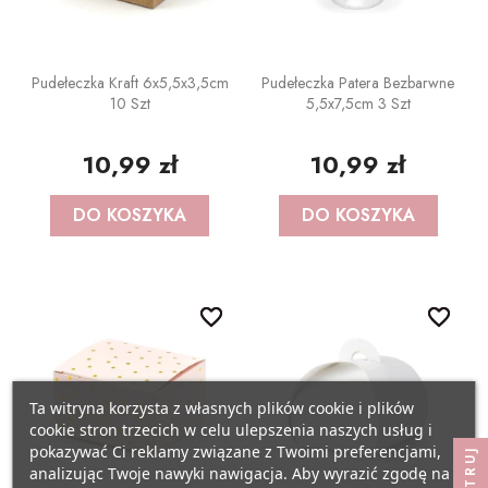
Pudełeczka Kraft 6x5,5x3,5cm
Pudełeczka Patera Bezbarwne
10 Szt
5,5x7,5cm 3 Szt
10,99 zł
10,99 zł
DO KOSZYKA
DO KOSZYKA
favorite_border
favorite_border
favorite_border
favorite_border
Ta witryna korzysta z własnych plików cookie i plików
cookie stron trzecich w celu ulepszenia naszych usług i
pokazywać Ci reklamy związane z Twoimi preferencjami,
FILTRUJ
analizując Twoje nawyki nawigacja. Aby wyrazić zgodę na