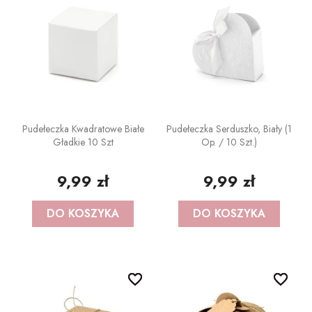
Pudełeczka Kwadratowe Białe
Pudełeczka Serduszko, Biały (1
Gładkie 10 Szt
Op. / 10 Szt.)
9,99 zł
9,99 zł
DO KOSZYKA
DO KOSZYKA
favorite_border
favorite_border
favorite_border
favorite_border