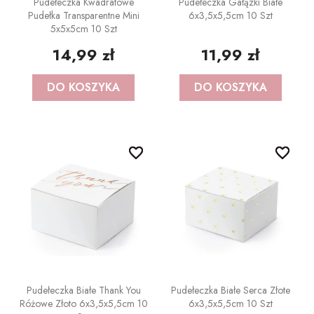
Pudełeczka Kwadratowe
Pudełeczka Gałązki Białe
Pudełka Transparentne Mini
6x3,5x5,5cm 10 Szt
5x5x5cm 10 Szt
14,99 zł
11,99 zł
DO KOSZYKA
DO KOSZYKA
favorite_border
favorite_border
favorite_border
favorite_border
Pudełeczka Białe Thank You
Pudełeczka Białe Serca Złote
Różowe Złoto 6x3,5x5,5cm 10
6x3,5x5,5cm 10 Szt