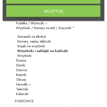
DEKORACJE STOŁU

AKCEPTUJĘ
Podkładki pod talerze
Nakładki na kubki
Pudełka / Woreczki

Wizytówki / Numery na stół / Znaczniki

Zawieszki na alkohol
Numery, napisy, tabliczki
Stojaki na wizytówki
Wizytówki i naklejki na kieliszki
Wizytówki
Świece
Słomki
Sztućce
Bieżniki
Obrusy
Serwetki

Talerzyki
Kubeczki
POKROWCE