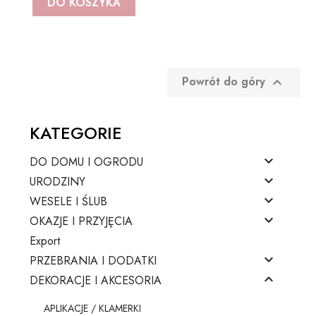
DO KOSZYKA
BAŃKI MYDLANE
SZARFY
Pojazdy
KSIĘGI GOŚCI/ ALBUMY/
ZAPROSZENIA
STROJE I GADŻETY KARNAWAŁOWE
Samolocik
Powrót do góry

AKCESORIA BIAŁO-CZERWONE
GADŻETY DO ZDJĘĆ
Lama
KATEGORIE
ARTYKUŁY PAPIERNICZE /
PISTOLETY/ MIECZE
Miś
DECOUPAGE

DO DOMU I OGRODU
KAJDANKI
Kraft eko

URODZINY
TASIEMKI/ TKANINY

WESELE I ŚLUB
POMPONY CHEERLEADERKI
Pszczółka

OKAZJE I PRZYJĘCIA
KRYSZTAŁY / SZKŁO
Export
FARBY / BROKATY/ KREDKI DO TWARZY
Biedronka

PRZEBRANIA I DODATKI
APLIKACJE / KLAMERKI

DEKORACJE I AKCESORIA
AKCESORIA BIAŁO CZERWONE
Minecraft
APLIKACJE / KLAMERKI