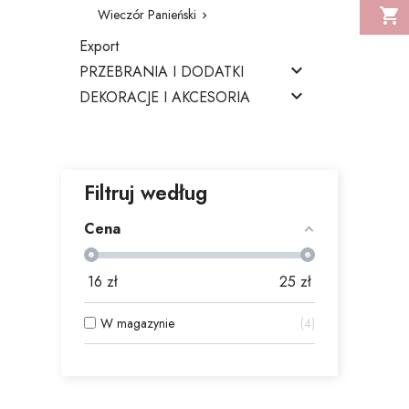

Wieczór Panieński

Export

PRZEBRANIA I DODATKI

DEKORACJE I AKCESORIA
Filtruj według
Cena
16
zł
25
zł
W magazynie
4