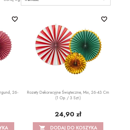
favorite_border
favorite_border
favorite_border
favorite_border
rgund, 26-
Rozety Dekoracyjne Świąteczne, Mix, 26-43 Cm
(1 Op. / 3 Szt.)
24,90 zł
YKA
DODAJ DO KOSZYKA
