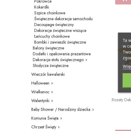
Pokrowce
Kokardki
Szpice choinkowe
Świąteczne dekoracje samochodu
Decoupage świąteczny
Dekoracje świąteczne wiszące
Łańcuchy choinkowe
Ta w
Bombki i zawieszki świąteczne
w ce
Balony świąteczne
Twoi
Dodatki i opakowania prezentowe
zgod
Dekoracje stołu świątecznego

Słodycze świąteczne
Więc
Wieczór kawalerski
Halloween

Wielkanoc

Rozety Dek
Walentynki

Baby Shower / Narodziny dziecka

Komunia Święta

Chrzest Święty
