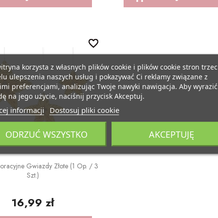
favorite_border
favorite_border
itryna korzysta z własnych plików cookie i plików cookie stron trzec
lu ulepszenia naszych usług i pokazywać Ci reklamy związane z
mi preferencjami, analizując Twoje nawyki nawigacja. Aby wyrazić
ę na jego użycie, naciśnij przycisk Akceptuj.
ej informacji
Dostosuj pliki cookie
ODRZUĆ WSZYSTKO
AKCEPTUJĘ
oracyjne Gwiazdy Złote (1 Op. / 3
Szt.)
16,99 zł