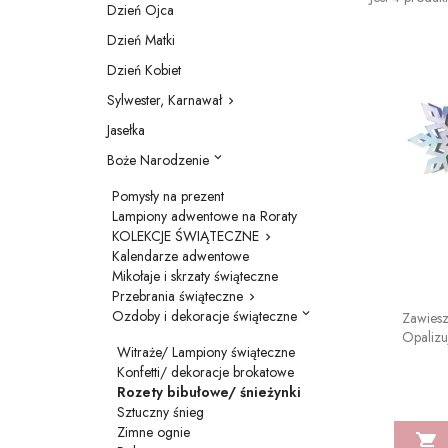
Dzień Ojca
Dzień Matki
Dzień Kobiet
Sylwester, Karnawał

Jasełka
Boże Narodzenie

Pomysły na prezent
Lampiony adwentowe na Roraty
KOLEKCJE ŚWIĄTECZNE

Kalendarze adwentowe
Mikołaje i skrzaty świąteczne
Przebrania świąteczne

Ozdoby i dekoracje świąteczne

Zawiesz
Opalizu
Witraże/ Lampiony świąteczne
Konfetti/ dekoracje brokatowe
Rozety bibułowe/ śnieżynki
Sztuczny śnieg
Zimne ognie
