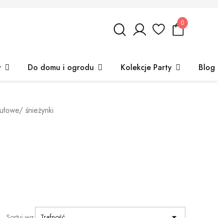
0
y
Do domu i ogrodu
Kolekcje Party
Blog
ułowe/ śnieżynki

Sortuj wg:
Trafność