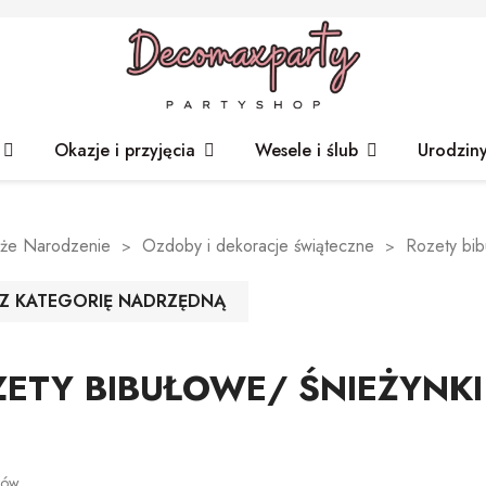
Okazje i przyjęcia
Wesele i ślub
Urodzin
że Narodzenie
Ozdoby i dekoracje świąteczne
Rozety bib
Z KATEGORIĘ NADRZĘDNĄ
ETY BIBUŁOWE/ ŚNIEŻYNKI
tów.