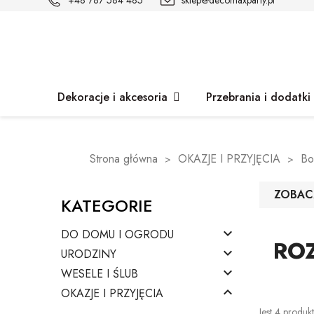
+48 787 584 485
sklep@decomaxparty.pl
Dekoracje i akcesoria
Przebrania i dodatki
Strona główna
OKAZJE I PRZYJĘCIA
Bo
ZOBAC
KATEGORIE

DO DOMU I OGRODU
ROZ

URODZINY

WESELE I ŚLUB

OKAZJE I PRZYJĘCIA
Jest 4 produk