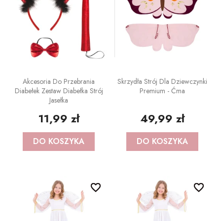
Akcesoria Do Przebrania
Skrzydła Strój Dla Dziewczynki
Diabełek Zestaw Diabełka Strój
Premium - Ćma
Jasełka
11,99 zł
49,99 zł
DO KOSZYKA
DO KOSZYKA
favorite_border
favorite_border
favorite_border
favorite_border