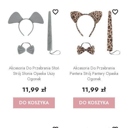
POZOSTAŁE REKWIZYTY
Policjant
favorite_border
favorite_border
favorite_border
favorite_border
PELERYNY
Bajki
Stroje i dodatki ŚWIĄTECZNE
W stylu lat 20-tych
Disco lata 80-te
Pieski
Akcesoria Do Przebrania Słoń
Akcesoria Do Przebrania
Strój Słonia Opaska Uszy
Pantera Strój Pantery Opaska
Ogonek
Ogonek
11,99 zł
11,99 zł
DO KOSZYKA
DO KOSZYKA