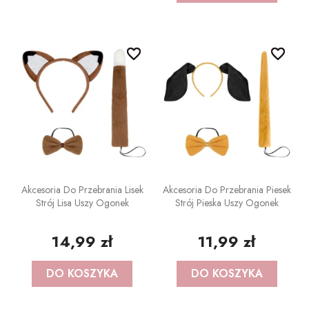
BAŃKI MYDLANE
SZARFY
Pojazdy
KSIĘGI GOŚCI/ ALBUMY/
favorite_border
favorite_border
favorite_border
favorite_border
ZAPROSZENIA
STROJE I GADŻETY KARNAWAŁOWE
Samolocik
AKCESORIA BIAŁO-CZERWONE
GADŻETY DO ZDJĘĆ
Lama
ARTYKUŁY PAPIERNICZE /
PISTOLETY/ MIECZE
Miś
DECOUPAGE
KAJDANKI
Kraft eko
TASIEMKI/ TKANINY
Akcesoria Do Przebrania Lisek
Akcesoria Do Przebrania Piesek
Strój Lisa Uszy Ogonek
Strój Pieska Uszy Ogonek
POMPONY CHEERLEADERKI
Pszczółka
KRYSZTAŁY / SZKŁO
14,99 zł
11,99 zł
FARBY / BROKATY/ KREDKI DO TWARZY
Biedronka
APLIKACJE / KLAMERKI
DO KOSZYKA
DO KOSZYKA
AKCESORIA BIAŁO CZERWONE
Minecraft