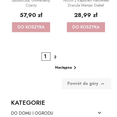
Spódniczka, Uniwersalny,
140cm Z Kapturem Halloween
Czarny
Dracula Wampir Diabeł
57,90 zł
28,99 zł
DO KOSZYKA
DO KOSZYKA
1
2

Następna
Powrót do góry

KATEGORIE

DO DOMU I OGRODU