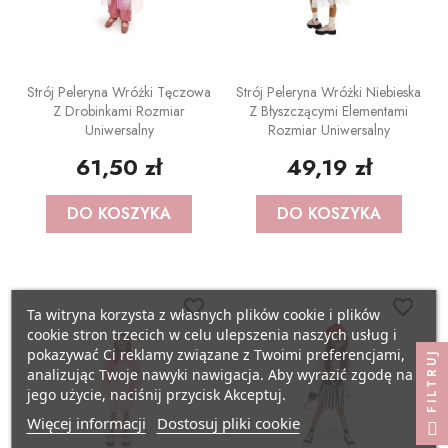
Strój Peleryna Wróżki Tęczowa
Strój Peleryna Wróżki Niebieska
Z Drobinkami Rozmiar
Z Błyszczącymi Elementami
Uniwersalny
Rozmiar Uniwersalny
61,50 zł
49,19 zł
DO KOSZYKA
DO KOSZYKA
favorite_border
favorite_border
favorite_border
favorite_border
Ta witryna korzysta z własnych plików cookie i plików
cookie stron trzecich w celu ulepszenia naszych usług i
pokazywać Ci reklamy związane z Twoimi preferencjami,
FILTRUJ
analizując Twoje nawyki nawigacja. Aby wyrazić zgodę na
jego użycie, naciśnij przycisk Akceptuj.
Więcej informacji
Dostosuj pliki cookie