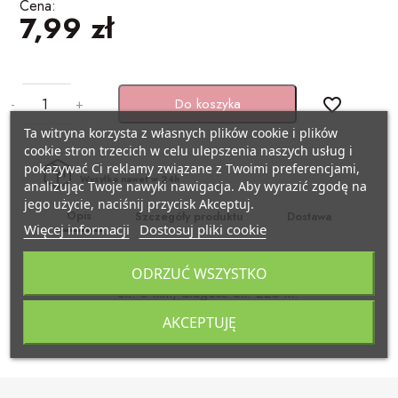
Cena:
BAŃKI MYDLANE
7,99 zł
SZARFY
Pojazdy
KSIĘGI GOŚCI/ ALBUMY/
ZAPROSZENIA
STROJE I GADŻETY KARNAWAŁOWE
Samolocik
-
+
Do koszyka
favorite_border
AKCESORIA BIAŁO-CZERWONE
GADŻETY DO ZDJĘĆ
Lama
Ta witryna korzysta z własnych plików cookie i plików
cookie stron trzecich w celu ulepszenia naszych usług i
pokazywać Ci reklamy związane z Twoimi preferencjami,
ARTYKUŁY PAPIERNICZE /
PISTOLETY/ MIECZE
Miś
Wysyłka nawet w 24h
analizując Twoje nawyki nawigacja. Aby wyrazić zgodę na
DECOUPAGE
jego użycie, naciśnij przycisk Akceptuj.
Opis
Szczegóły produktu
Dostawa
KAJDANKI
Kraft eko
Więcej informacji
Dostosuj pliki cookie
TASIEMKI/ TKANINY
POMPONY CHEERLEADERKI
Pszczółka
ODRZUĆ WSZYSTKO
Wstążka plastikowa w kolorze czerwonym, szerokość
KRYSZTAŁY / SZKŁO
ok. 5 mm, długość ok. 225 m.
FARBY / BROKATY/ KREDKI DO TWARZY
Biedronka
AKCEPTUJĘ
APLIKACJE / KLAMERKI
AKCESORIA BIAŁO CZERWONE
Minecraft