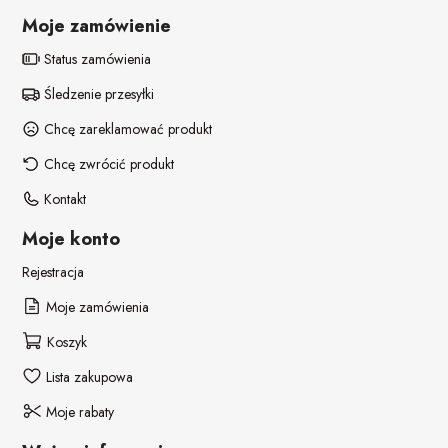
POZOSTAŁE REKWIZYTY
Policjant
Moje zamówienie
PELERYNY
Bajki
Status zamówienia
Śledzenie przesyłki
Stroje i dodatki ŚWIĄTECZNE
W stylu lat 20-tych
Chcę zareklamować produkt
Disco lata 80-te
Chcę zwrócić produkt
Kontakt
Pieski
Moje konto
Rejestracja
Moje zamówienia
Koszyk
Lista zakupowa
Moje rabaty