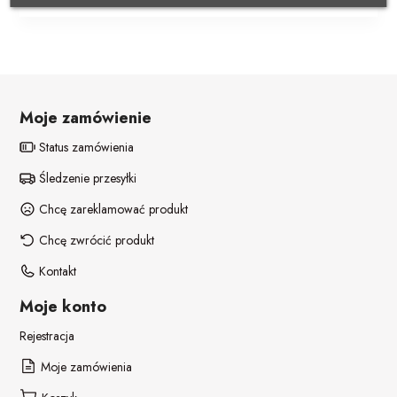
POZOSTAŁE REKWIZYTY
Policjant
PELERYNY
Bajki
Stroje i dodatki ŚWIĄTECZNE
W stylu lat 20-tych
Moje zamówienie
Disco lata 80-te
Status zamówienia
Śledzenie przesyłki
Pieski
Chcę zareklamować produkt
Chcę zwrócić produkt
Kontakt
Moje konto
Rejestracja
Moje zamówienia