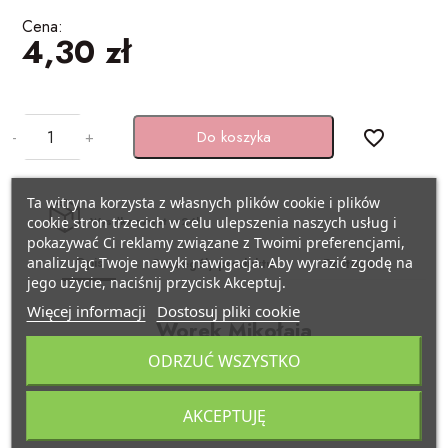
BAŃKI MYDLANE
Cena:
4,30 zł
SZARFY
Pojazdy
KSIĘGI GOŚCI/ ALBUMY/
ZAPROSZENIA
STROJE I GADŻETY KARNAWAŁOWE
Samolocik
-
+
Do koszyka
favorite_border
AKCESORIA BIAŁO-CZERWONE
GADŻETY DO ZDJĘĆ
Lama
ARTYKUŁY PAPIERNICZE /
PISTOLETY/ MIECZE
Miś
Ta witryna korzysta z własnych plików cookie i plików
DECOUPAGE
cookie stron trzecich w celu ulepszenia naszych usług i
Wysyłka nawet w 24h
pokazywać Ci reklamy związane z Twoimi preferencjami,
KAJDANKI
Kraft eko
Opis
analizując Twoje nawyki nawigacja. Aby wyrazić zgodę na
Szczegóły produktu
Dostawa
TASIEMKI/ TKANINY
jego użycie, naciśnij przycisk Akceptuj.
POMPONY CHEERLEADERKI
Pszczółka
Więcej informacji
Dostosuj pliki cookie
KRYSZTAŁY / SZKŁO
Worek Mikołaja
FARBY / BROKATY/ KREDKI DO TWARZY
Biedronka
ODRZUĆ WSZYSTKO
APLIKACJE / KLAMERKI
Rozmiar 28x38 cm
AKCESORIA BIAŁO CZERWONE
Minecraft
AKCEPTUJĘ
Materiał wykonania: fizelina