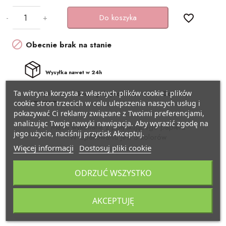
BAŃKI MYDLANE
-
+
Do koszyka
favorite_border
SZARFY
Pojazdy
KSIĘGI GOŚCI/ ALBUMY/

Obecnie brak na stanie
ZAPROSZENIA
STROJE I GADŻETY KARNAWAŁOWE
Samolocik
AKCESORIA BIAŁO-CZERWONE
Wysyłka nawet w 24h
GADŻETY DO ZDJĘĆ
Lama
Ta witryna korzysta z własnych plików cookie i plików
Opis
Szczegóły produktu
Dostawa
ARTYKUŁY PAPIERNICZE /
PISTOLETY/ MIECZE
Miś
cookie stron trzecich w celu ulepszenia naszych usług i
DECOUPAGE
pokazywać Ci reklamy związane z Twoimi preferencjami,
analizując Twoje nawyki nawigacja. Aby wyrazić zgodę na
KAJDANKI
Kraft eko
Maski wykonane z połyskującego papieru
jego użycie, naciśnij przycisk Akceptuj.
TASIEMKI/ TKANINY
W opakowaniu jest 5 kolorów
Więcej informacji
Dostosuj pliki cookie
POMPONY CHEERLEADERKI
Pszczółka
KRYSZTAŁY / SZKŁO
DŁUGOŚĆ 16cm
ODRZUĆ WSZYSTKO
WYSOKOŚĆ 7cm
FARBY / BROKATY/ KREDKI DO TWARZY
Biedronka
APLIKACJE / KLAMERKI
W cenie sprzedawana jest ilość 144szt
AKCEPTUJĘ
AKCESORIA BIAŁO CZERWONE
Minecraft