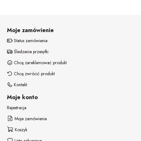
POZOSTAŁE REKWIZYTY
Policjant
PELERYNY
Bajki
Moje zamówienie
Stroje i dodatki ŚWIĄTECZNE
W stylu lat 20-tych
Status zamówienia
Disco lata 80-te
Śledzenie przesyłki
Chcę zareklamować produkt
Pieski
Chcę zwrócić produkt
Kontakt
Moje konto
Rejestracja
Moje zamówienia
Koszyk
Lista zakupowa