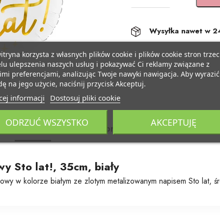
Wysyłka nawet w 2
itryna korzysta z własnych plików cookie i plików cookie stron trzec
lu ulepszenia naszych usług i pokazywać Ci reklamy związane z
mi preferencjami, analizując Twoje nawyki nawigacja. Aby wyrazić
ę na jego użycie, naciśnij przycisk Akceptuj.
ej informacji
Dostosuj pliki cookie
ODRZUĆ WSZYSTKO
AKCEPTUJĘ
Opis
Szczegóły produktu
Dostawa
wy Sto lat!, 35cm, biały
iowy w kolorze białym ze zlotym metalizowanym napisem Sto lat, ś