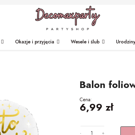
Okazje i przyjęcia
Wesele i ślub
Urodzin
Balon foliow
Cena:
6,99 zł
-
+