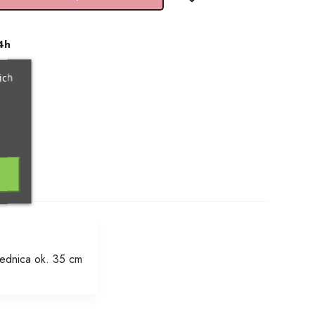
4h
ich
rednica ok. 35 cm