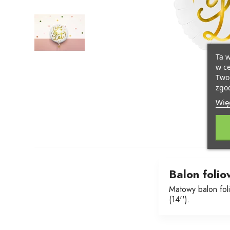
Ta w
w ce
Twoi
zgod
Więc
Balon folio
Matowy balon fol
(14'').