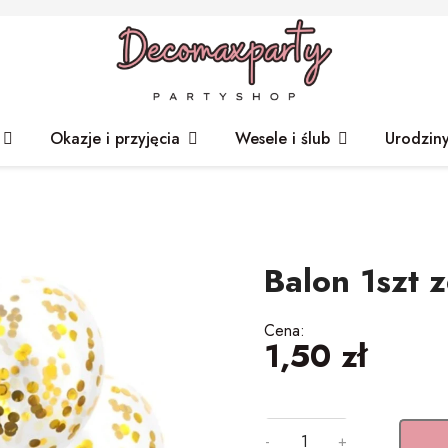
Okazje i przyjęcia
Wesele i ślub
Urodzin
Balon 1szt z
Cena:
1,50 zł
-
+