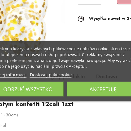
Wysyłka nawet w 2
itryna korzysta z własnych plików cookie i plików cookie stron trzec
lu ulepszenia naszych usług i pokazywać Ci reklamy związane z
mi preferencjami, analizując Twoje nawyki nawigacja. Aby wyrazić
ę na jego użycie, naciśnij przycisk Akceptuj.
ej informacji
Dostosuj pliki cookie
Opis
Szczegóły produktu
Dostawa
ODRZUĆ WSZYSTKO
AKCEPTUJĘ
otym konfetti 12cali 1szt
2" (30cm)
 hel