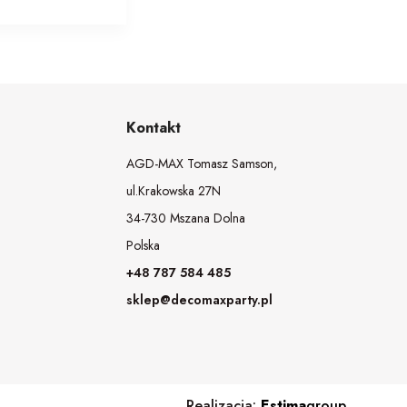
Kontakt
AGD-MAX Tomasz Samson,
ul.Krakowska 27N
34-730 Mszana Dolna
Polska
+48 787 584 485
sklep@decomaxparty.pl
Realizacja:
Estima
group