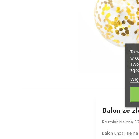
Ta w
w ce
Twoi
zgod
Więc
Balon ze zł
Rozmiar balona 1
Balon unosi się na