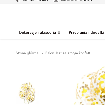
+48 787 584 485
sklep@decomaxparty.pl
Dekoracje i akcesoria
Przebrania i dodatki
Strona główna
Balon 1szt ze złotym konfetti