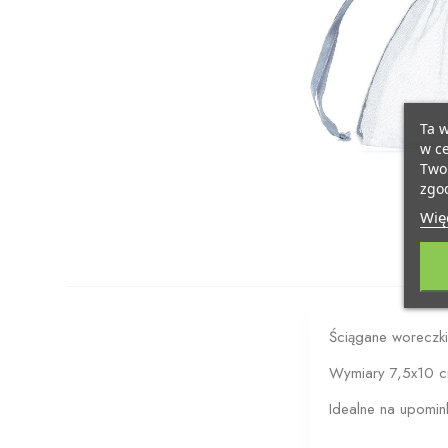
Ta w
w ce
Twoi
zgod
Więc
Ściągane woreczki
Wymiary 7,5x10 
Idealne na upomink