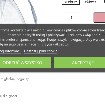
srebrny
różowy
-
+
itryna korzysta z własnych plików cookie i plików cookie stron trzec
Wysyłka nawet w 2
lu ulepszenia naszych usług i pokazywać Ci reklamy związane z
mi preferencjami, analizując Twoje nawyki nawigacja. Aby wyrazić
ę na jego użycie, naciśnij przycisk Akceptuj.
ej informacji
Dostosuj pliki cookie
Opis
Szczegóły produktu
Dostawa
ODRZUĆ WSZYSTKO
AKCEPTUJĘ
 z gładkiej organzy
cm
i dla gości