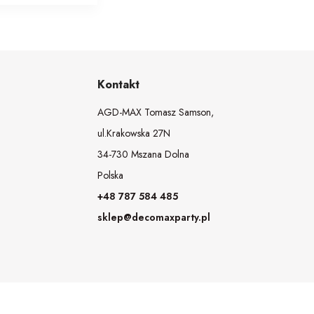
Kontakt
AGD-MAX Tomasz Samson,
ul.Krakowska 27N
34-730 Mszana Dolna
Polska
+48 787 584 485
sklep@decomaxparty.pl
Realizacja:
Estima
group