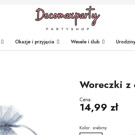
Okazje i przyjęcia
Wesele i ślub
Urodzin
Woreczki z 
Cena:
14,99 zł
Kolor: srebrny