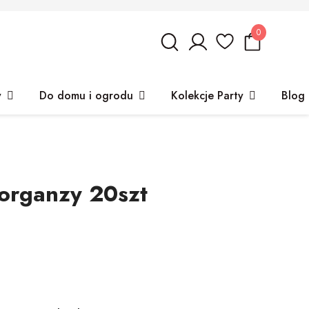
0
y
Do domu i ogrodu
Kolekcje Party
Blog
organzy 20szt