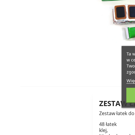
Ta w
w ce
Twoi
zgod
Więc
ZESTAW Ł
Zestaw łatek d
48 łatek
klej,