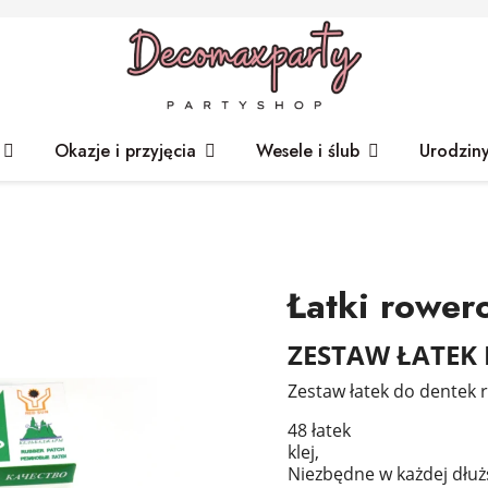
Okazje i przyjęcia
Wesele i ślub
Urodzin
Łatki rower
ZESTAW ŁATEK 
Zestaw łatek do dentek
48 łatek
klej,
Niezbędne w każdej dłuż