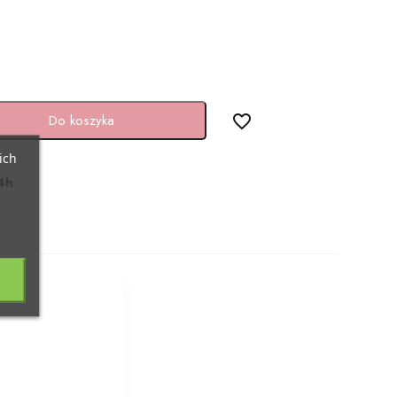
Do koszyka
favorite_border
ich
4h