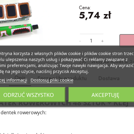
Cena:
5,74 zł
-
+
itryna korzysta z własnych plików cookie i plików cookie stron trzec
lu ulepszenia naszych usług i pokazywać Ci reklamy związane z
Wysyłka nawet w 2
mi preferencjami, analizując Twoje nawyki nawigacja. Aby wyrazić
ę na jego użycie, naciśnij przycisk Akceptuj.
Opis
Szczegóły produktu
Dostawa
ej informacji
Dostosuj pliki cookie
ODRZUĆ WSZYSTKO
AKCEPTUJĘ
ATEK ROWEROWYCH 48 SZTUK + KLEJ
o dentek rowerowych: