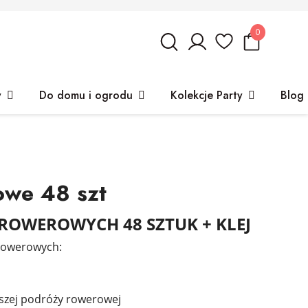
0
y
Do domu i ogrodu
Kolekcje Party
Blog
owe 48 szt
ROWEROWYCH 48 SZTUK + KLEJ
 rowerowych:
szej podróży rowerowej