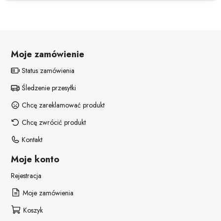
POZOSTAŁE REKWIZYTY
Policjant
PELERYNY
Bajki
Stroje i dodatki ŚWIĄTECZNE
W stylu lat 20-tych
Moje zamówienie
Status zamówienia
Disco lata 80-te
Śledzenie przesyłki
Pieski
Chcę zareklamować produkt
Chcę zwrócić produkt
Kontakt
Moje konto
Rejestracja
Moje zamówienia
Koszyk