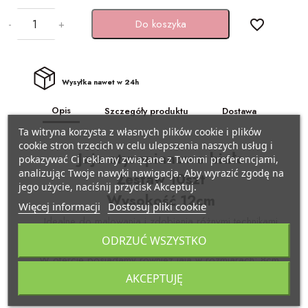
BAŃKI MYDLANE
-
+
Do koszyka
favorite_border
SZARFY
Pojazdy
KSIĘGI GOŚCI/ ALBUMY/
ZAPROSZENIA
STROJE I GADŻETY KARNAWAŁOWE
Samolocik
Wysyłka nawet w 24h
AKCESORIA BIAŁO-CZERWONE
GADŻETY DO ZDJĘĆ
Lama
Opis
Szczegóły produktu
Dostawa
Ta witryna korzysta z własnych plików cookie i plików
ARTYKUŁY PAPIERNICZE /
PISTOLETY/ MIECZE
Miś
cookie stron trzecich w celu ulepszenia naszych usług i
DECOUPAGE
Jaja styropianowe białe
pokazywać Ci reklamy związane z Twoimi preferencjami,
KAJDANKI
Kraft eko
analizując Twoje nawyki nawigacja. Aby wyrazić zgodę na
Zestaw 10szt
TASIEMKI/ TKANINY
jego użycie, naciśnij przycisk Akceptuj.
Wysokość 12cm
Więcej informacji
Dostosuj pliki cookie
POMPONY CHEERLEADERKI
Pszczółka
KRYSZTAŁY / SZKŁO
Idealne do malowania i zdobienia różnymi technikami
decoupage
ODRZUĆ WSZYSTKO
FARBY / BROKATY/ KREDKI DO TWARZY
Biedronka
APLIKACJE / KLAMERKI
W ofercie posiadamy również jaja w rozmiarach: 8cm,
10cm i 15cm
AKCESORIA BIAŁO CZERWONE
Minecraft
AKCEPTUJĘ