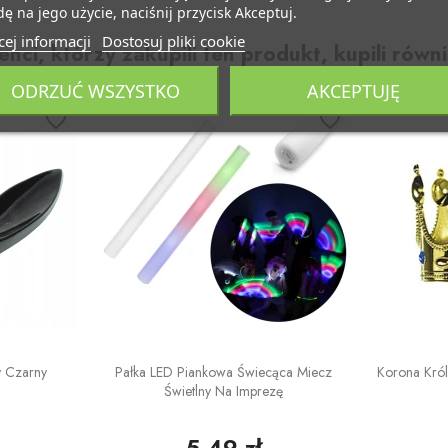
ę na jego użycie, naciśnij przycisk Akceptuj.
ej informacji
Dostosuj pliki cookie
ienci, którzy zakupili ten produkt, kupili równi
ODRZUĆ WSZYSTKO
AKCEPTUJĘ
favorite_border
favorite_border
y Czarny
Pałka LED Piankowa Świecąca Miecz
Korona Król
Świetlny Na Imprezę
5,49 zł