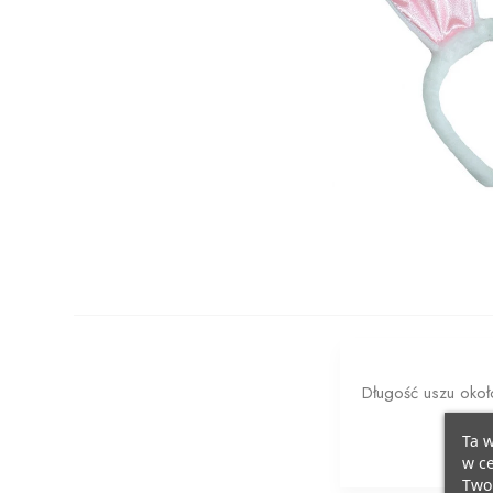
Długość uszu oko
Ta w
w ce
Twoi