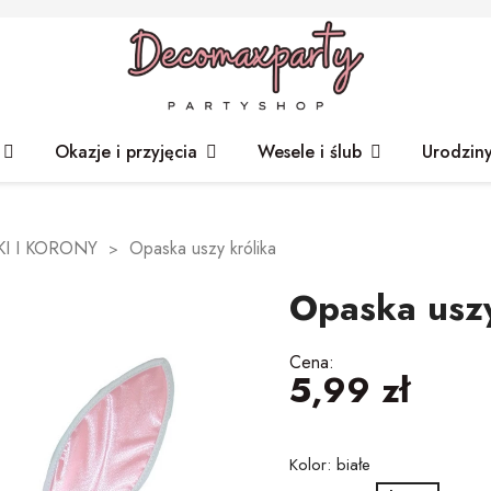
Okazje i przyjęcia
Wesele i ślub
Urodzin
I I KORONY
Opaska uszy królika
Opaska uszy
Cena:
5,99 zł
Kolor: białe