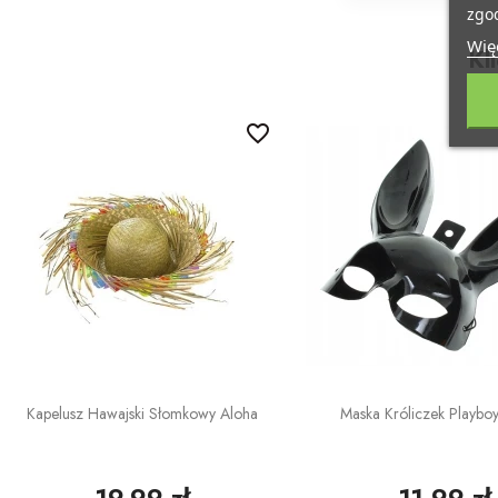
zgod
Więc
Kl
favorite_border
Kapelusz Hawajski Słomkowy Aloha
Maska Króliczek Playbo
19,99 zł
11,99 zł