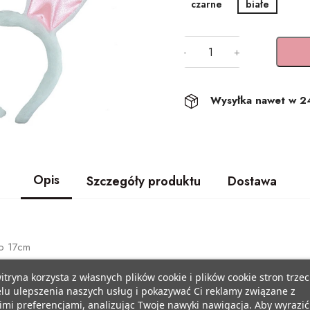
czarne
białe
-
+
Wysyłka nawet w 2
Opis
Szczegóły produktu
Dostawa
ło 17cm
itryna korzysta z własnych plików cookie i plików cookie stron trzec
lu ulepszenia naszych usług i pokazywać Ci reklamy związane z
mi preferencjami, analizując Twoje nawyki nawigacja. Aby wyrazić