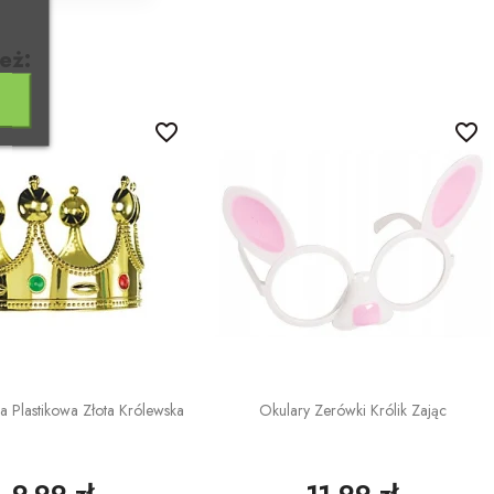
eż:
favorite_border
favorite_border
a Plastikowa Złota Królewska
Okulary Zerówki Królik Zając
9,99 zł
11,99 zł