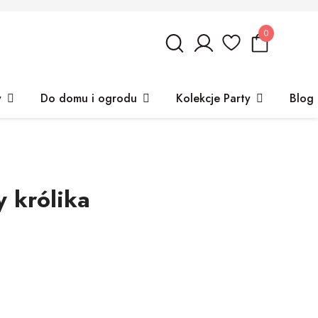
0
y
Do domu i ogrodu
Kolekcje Party
Blog
 królika