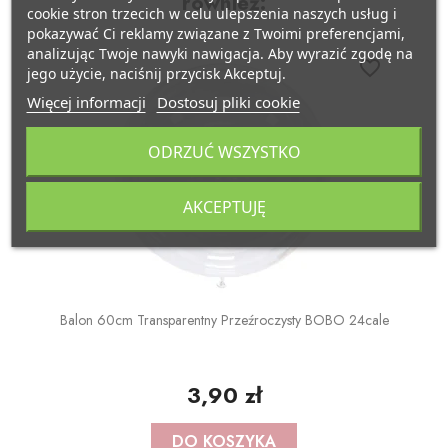
również:
POZOSTAŁE REKWIZYTY
Policjant
cookie stron trzecich w celu ulepszenia naszych usług i
pokazywać Ci reklamy związane z Twoimi preferencjami,
analizując Twoje nawyki nawigacja. Aby wyrazić zgodę na
PELERYNY
Bajki
favorite_border
jego użycie, naciśnij przycisk Akceptuj.
Więcej informacji
Dostosuj pliki cookie
Stroje i dodatki ŚWIĄTECZNE
W stylu lat 20-tych
ODRZUĆ WSZYSTKO
Disco lata 80-te
AKCEPTUJĘ
Pieski
Balon 60cm Transparentny Przeźroczysty BOBO 24cale
3,90 zł
DO KOSZYKA