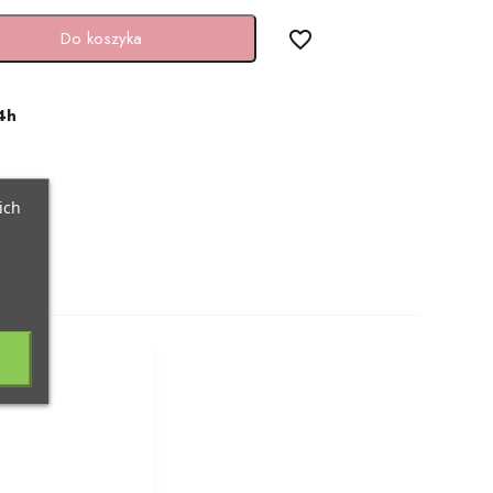
Do koszyka
favorite_border
4h
ich