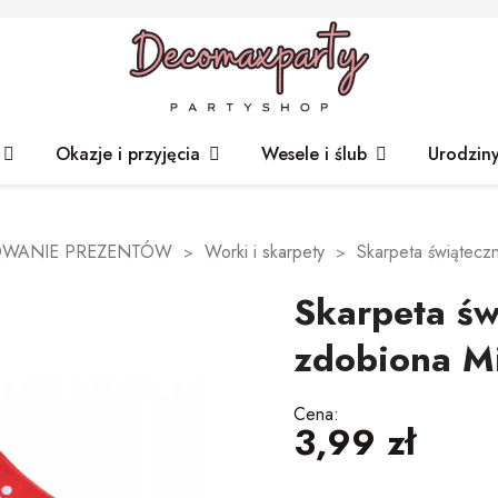
Okazje i przyjęcia
Wesele i ślub
Urodzin
OWANIE PREZENTÓW
Worki i skarpety
Skarpeta świątecz
Skarpeta św
zdobiona M
Cena:
3,99 zł