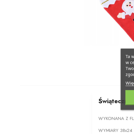
Ta w
w ce
Twoi
zgod
Więc
Świąteczna 
WYKONANA Z FLI
WYMIARY 38x24