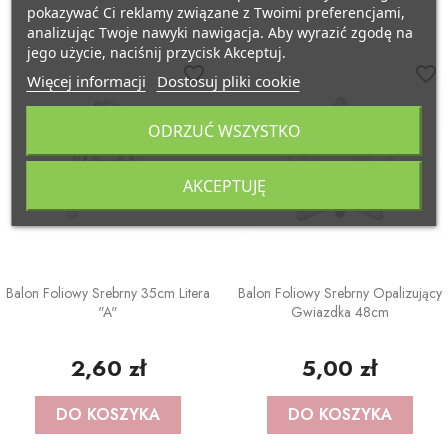
pokazywać Ci reklamy związane z Twoimi preferencjami,
analizując Twoje nawyki nawigacja. Aby wyrazić zgodę na
jego użycie, naciśnij przycisk Akceptuj.
favorite_border
favorite_border
Więcej informacji
Dostosuj pliki cookie
ODRZUĆ WSZYSTKO
AKCEPTUJĘ
Balon Foliowy Srebrny 35cm Litera
Balon Foliowy Srebrny Opalizujący
"A"
Gwiazdka 48cm
2,60 zł
5,00 zł
DO KOSZYKA
DO KOSZYKA