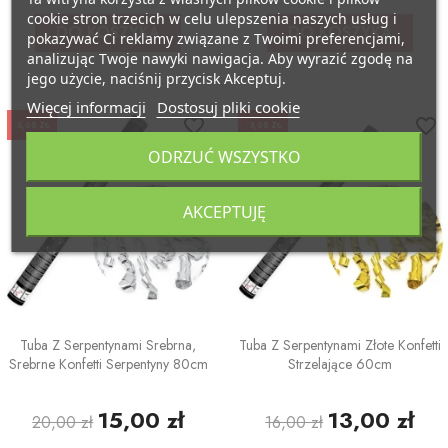
cookie stron trzecich w celu ulepszenia naszych usług i
DO KOSZYKA
DO KOSZYKA
pokazywać Ci reklamy związane z Twoimi preferencjami,
analizując Twoje nawyki nawigacja. Aby wyrazić zgodę na
jego użycie, naciśnij przycisk Akceptuj.
Więcej informacji
Dostosuj pliki cookie
favorite_border
favorite_border
-5,00 ZŁ
-3,00 ZŁ
ODRZUĆ WSZYSTKO
AKCEPTUJĘ
Tuba Z Serpentynami Srebrna,
Tuba Z Serpentynami Złote Konfetti
Srebrne Konfetti Serpentyny 80cm
Strzelające 60cm
15,00 zł
13,00 zł
20,00 zł
16,00 zł