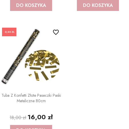
DO KOSZYKA
DO KOSZYKA
favorite_border
-2,00 ZŁ
Tuba Z Konfetti Złote Paseczki Paski
Metaliczne 80cm
16,00 zł
18,00 zł