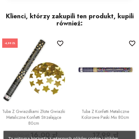
POZOSTAŁE REKWIZYTY
Policjant
Klienci, którzy zakupili ten produkt, kupili
PELERYNY
Bajki
również:
Stroje i dodatki ŚWIĄTECZNE
W stylu lat 20-tych
favorite_border
favorite_border
-4,00 ZŁ
Disco lata 80-te
Pieski
Tuba Z Gwiazdkami Złote Gwiazki
Tuba Z Konfetti Metaliczne
Metaliczne Konfetti Strzelające
Kolorowe Paski Mix 80cm
80cm
16,00 zł
17,99 zł
20,00 zł
Ta witryna korzysta z własnych plików cookie i plików