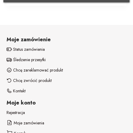
POZOSTAŁE REKWIZYTY
Policjant
PELERYNY
Bajki
Stroje i dodatki ŚWIĄTECZNE
W stylu lat 20-tych
Moje zamówienie
Disco lata 80-te
Status zamówienia
Śledzenie przesyłki
Pieski
Chcę zareklamować produkt
Chcę zwrócić produkt
Kontakt
Moje konto
Rejestracja
Moje zamówienia