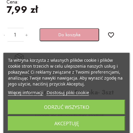
Cena:
BAŃKI MYDLANE
7,99 zł
SZARFY
Pojazdy
KSIĘGI GOŚCI/ ALBUMY/
ZAPROSZENIA
STROJE I GADŻETY KARNAWAŁOWE
Samolocik
-
+
Do koszyka
favorite_border
AKCESORIA BIAŁO-CZERWONE
GADŻETY DO ZDJĘĆ
Lama
ARTYKUŁY PAPIERNICZE /
PISTOLETY/ MIECZE
Miś
Ta witryna korzysta z własnych plików cookie i plików
Wysyłka nawet w 24h
DECOUPAGE
cookie stron trzecich w celu ulepszenia naszych usług i
Opis
pokazywać Ci reklamy związane z Twoimi preferencjami,
Szczegóły produktu
Dostawa
KAJDANKI
Kraft eko
analizując Twoje nawyki nawigacja. Aby wyrazić zgodę na
TASIEMKI/ TKANINY
jego użycie, naciśnij przycisk Akceptuj.
POMPONY CHEERLEADERKI
Pszczółka
Toppery na tort Syrenka- 3szt
Więcej informacji
Dostosuj pliki cookie
KRYSZTAŁY / SZKŁO
Wykonane z papieru w kolorze opalizującym
FARBY / BROKATY/ KREDKI DO TWARZY
Biedronka
ODRZUĆ WSZYSTKO
APLIKACJE / KLAMERKI
Produkt do samodzielnego złożenia
AKCESORIA BIAŁO CZERWONE
Minecraft
AKCEPTUJĘ
Wysokość po złożeniu ok. 18 - ok. 24,5 cm