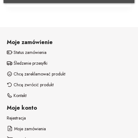
POZOSTAŁE REKWIZYTY
Policjant
PELERYNY
Bajki
Stroje i dodatki ŚWIĄTECZNE
W stylu lat 20-tych
Moje zamówienie
Disco lata 80-te
Status zamówienia
Śledzenie przesyłki
Pieski
Chcę zareklamować produkt
Chcę zwrócić produkt
Kontakt
Moje konto
Rejestracja
Moje zamówienia