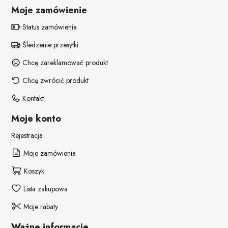
POZOSTAŁE REKWIZYTY
Policjant
Moje zamówienie
Status zamówienia
PELERYNY
Bajki
Śledzenie przesyłki
Stroje i dodatki ŚWIĄTECZNE
W stylu lat 20-tych
Chcę zareklamować produkt
Disco lata 80-te
Chcę zwrócić produkt
Kontakt
Pieski
Moje konto
Rejestracja
Moje zamówienia
Koszyk
Lista zakupowa
Moje rabaty
Ważne informacje