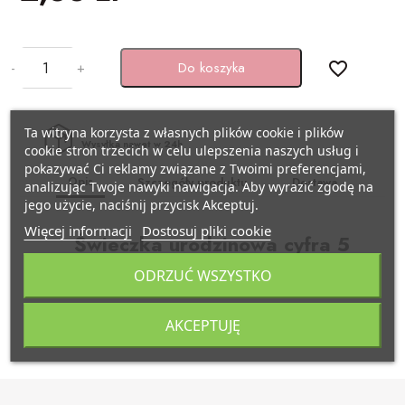
BAŃKI MYDLANE
SZARFY
Pojazdy
KSIĘGI GOŚCI/ ALBUMY/
-
+
Do koszyka
favorite_border
ZAPROSZENIA
STROJE I GADŻETY KARNAWAŁOWE
Samolocik
AKCESORIA BIAŁO-CZERWONE
Ta witryna korzysta z własnych plików cookie i plików
GADŻETY DO ZDJĘĆ
Lama
Wysyłka nawet w 24h
cookie stron trzecich w celu ulepszenia naszych usług i
pokazywać Ci reklamy związane z Twoimi preferencjami,
ARTYKUŁY PAPIERNICZE /
PISTOLETY/ MIECZE
Miś
Opis
Szczegóły produktu
Dostawa
analizując Twoje nawyki nawigacja. Aby wyrazić zgodę na
DECOUPAGE
jego użycie, naciśnij przycisk Akceptuj.
KAJDANKI
Kraft eko
Więcej informacji
Dostosuj pliki cookie
Świeczka urodzinowa cyfra 5
TASIEMKI/ TKANINY
POMPONY CHEERLEADERKI
Pszczółka
ODRZUĆ WSZYSTKO
Wysokość 7,5 cm
KRYSZTAŁY / SZKŁO
FARBY / BROKATY/ KREDKI DO TWARZY
Biedronka
AKCEPTUJĘ
APLIKACJE / KLAMERKI
AKCESORIA BIAŁO CZERWONE
Minecraft