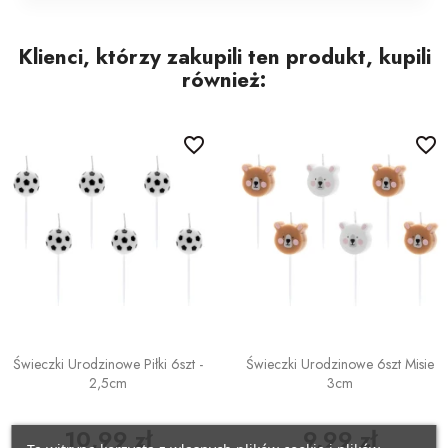
POZOSTAŁE REKWIZYTY
Policjant
Klienci, którzy zakupili ten produkt, kupili
PELERYNY
Bajki
również:
Stroje i dodatki ŚWIĄTECZNE
W stylu lat 20-tych
favorite_border
favorite_border
Disco lata 80-te
Pieski
Świeczki Urodzinowe Piłki 6szt -
Świeczki Urodzinowe 6szt Misie
2,5cm
3cm
10,99 zł
9,99 zł