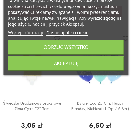
Ta witryna korzysta z własnych plików cookie i plików
cookie stron trzecich w celu ulepszenia naszych usług i
DO KOSZYKA
DO KOSZYKA
pokazywać Ci reklamy związane z Twoimi preferencjami,
analizując Twoje nawyki nawigacja. Aby wyrazić zgodę na
jego użycie, naciśnij przycisk Akceptuj.
Więcej informacji
Dostosuj pliki cookie
favorite_border
favorite_border
ODRZUĆ WSZYSTKO
AKCEPTUJĘ
Świeczka Urodzinowa Brokatowa
Balony Eco 26 Cm, Happy
Złota Cyfra "2" 7cm
Birthday, Niebieski (1 Op. / 5 Szt.)
3,05 zł
6,50 zł