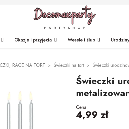
Okazje i przyjęcia
Wesele i ślub
Urodzin
CZKI, RACE NA TORT
Świeczki na tort
Świeczki urodzino
Świeczki ur
metalizowa
Cena:
4,99 zł