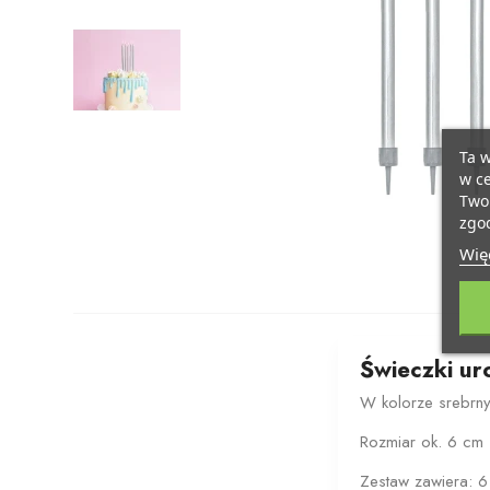
Ta w
w ce
Twoi
zgod
Więc
Świeczki ur
W kolorze srebrn
Rozmiar ok. 6 cm
Zestaw zawiera: 6