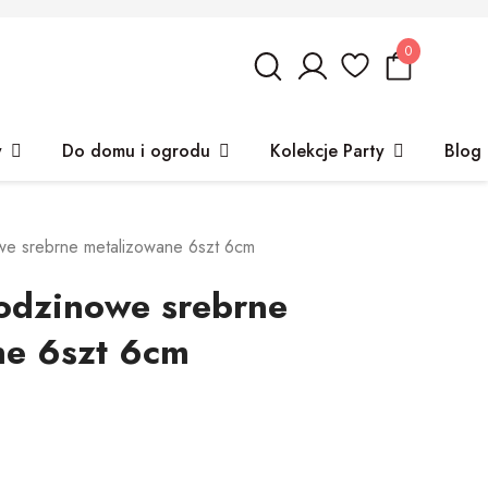
0
y
Do domu i ogrodu
Kolekcje Party
Blog
we srebrne metalizowane 6szt 6cm
odzinowe srebrne
ne 6szt 6cm