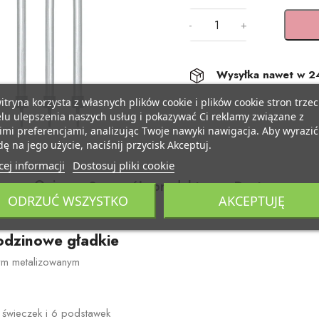
-
+
Wysyłka nawet w 2
itryna korzysta z własnych plików cookie i plików cookie stron trzec
lu ulepszenia naszych usług i pokazywać Ci reklamy związane z
mi preferencjami, analizując Twoje nawyki nawigacja. Aby wyrazić
ę na jego użycie, naciśnij przycisk Akceptuj.
ej informacji
Dostosuj pliki cookie
Opis
Szczegóły produktu
Dostawa
ODRZUĆ WSZYSTKO
AKCEPTUJĘ
odzinowe gładkie
ym metalizowanym
 świeczek i 6 podstawek