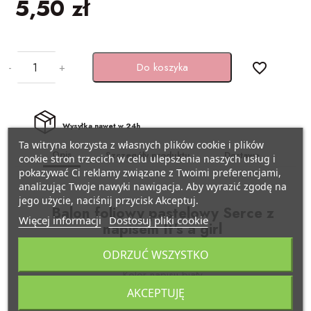
5,50 zł
BAŃKI MYDLANE
SZARFY
Pojazdy
KSIĘGI GOŚCI/ ALBUMY/
ZAPROSZENIA
STROJE I GADŻETY KARNAWAŁOWE
Samolocik
-
+
Do koszyka
favorite_border
AKCESORIA BIAŁO-CZERWONE
GADŻETY DO ZDJĘĆ
Lama
Wysyłka nawet w 24h
ARTYKUŁY PAPIERNICZE /
PISTOLETY/ MIECZE
Miś
Ta witryna korzysta z własnych plików cookie i plików
DECOUPAGE
Opis
Szczegóły produktu
Dostawa
cookie stron trzecich w celu ulepszenia naszych usług i
pokazywać Ci reklamy związane z Twoimi preferencjami,
KAJDANKI
Kraft eko
analizując Twoje nawyki nawigacja. Aby wyrazić zgodę na
TASIEMKI/ TKANINY
jego użycie, naciśnij przycisk Akceptuj.
POMPONY CHEERLEADERKI
Pszczółka
Balon foliowy pastelowy Serce z
Więcej informacji
Dostosuj pliki cookie
KRYSZTAŁY / SZKŁO
napisem It's a girl
FARBY / BROKATY/ KREDKI DO TWARZY
Biedronka
Kolor balonu jasny róż
ODRZUĆ WSZYSTKO
APLIKACJE / KLAMERKI
Kolor napisu biały
AKCESORIA BIAŁO CZERWONE
Minecraft
AKCEPTUJĘ
Rozmiar ok. 45 cm (18")