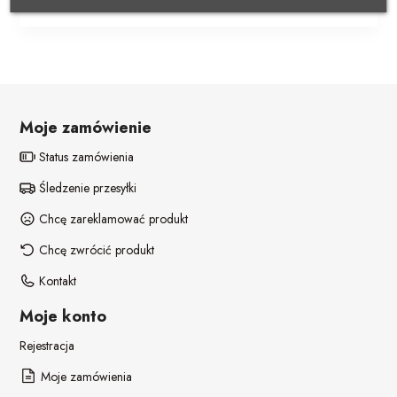
POZOSTAŁE REKWIZYTY
Policjant
PELERYNY
Bajki
Stroje i dodatki ŚWIĄTECZNE
W stylu lat 20-tych
Moje zamówienie
Disco lata 80-te
Status zamówienia
Pieski
Śledzenie przesyłki
Chcę zareklamować produkt
Chcę zwrócić produkt
Kontakt
Moje konto
Rejestracja
Moje zamówienia