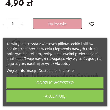
4,90 zł
BAŃKI MYDLANE
SZARFY
Pojazdy
KSIĘGI GOŚCI/ ALBUMY/
ZAPROSZENIA
STROJE I GADŻETY KARNAWAŁOWE
Samolocik
-
+
Do koszyka
favorite_border
AKCESORIA BIAŁO-CZERWONE
GADŻETY DO ZDJĘĆ
Lama
Ta witryna korzysta z własnych plików cookie i plików
Wysyłka nawet w 24h
ARTYKUŁY PAPIERNICZE /
PISTOLETY/ MIECZE
Miś
cookie stron trzecich w celu ulepszenia naszych usług i
DECOUPAGE
pokazywać Ci reklamy związane z Twoimi preferencjami,
Opis
Szczegóły produktu
Dostawa
analizując Twoje nawyki nawigacja. Aby wyrazić zgodę na
KAJDANKI
Kraft eko
jego użycie, naciśnij przycisk Akceptuj.
TASIEMKI/ TKANINY
Więcej informacji
Dostosuj pliki cookie
POMPONY CHEERLEADERKI
Pszczółka
Balon foliowy pastelowy Cukierek
KRYSZTAŁY / SZKŁO
ODRZUĆ WSZYSTKO
Kolor jasny różowy
FARBY / BROKATY/ KREDKI DO TWARZY
Biedronka
APLIKACJE / KLAMERKI
Rozmiar ok. 45 cm (18")
AKCEPTUJĘ
AKCESORIA BIAŁO CZERWONE
Minecraft