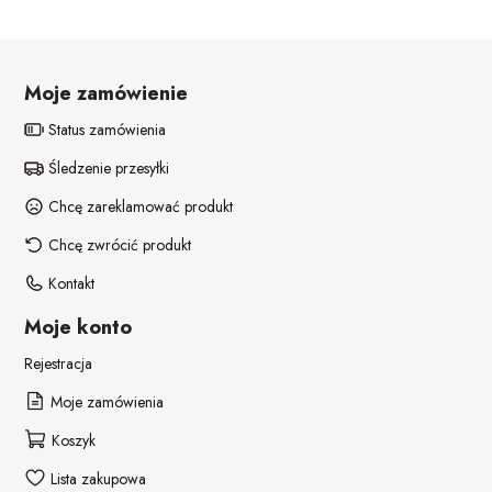
POZOSTAŁE REKWIZYTY
Policjant
PELERYNY
Bajki
Moje zamówienie
Stroje i dodatki ŚWIĄTECZNE
W stylu lat 20-tych
Status zamówienia
Śledzenie przesyłki
Disco lata 80-te
Chcę zareklamować produkt
Pieski
Chcę zwrócić produkt
Kontakt
Moje konto
Rejestracja
Moje zamówienia
Koszyk
Lista zakupowa