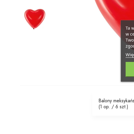
Ta w
w ce
Twoi
zgod
Więc
Balony meksykańs
(1 op. / 6 szt.)