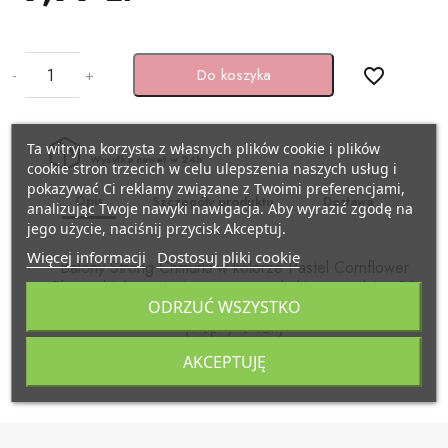
BAŃKI MYDLANE
SZARFY
Pojazdy
KSIĘGI GOŚCI/ ALBUMY/
-
+
Do koszyka
favorite_border
ZAPROSZENIA
STROJE I GADŻETY KARNAWAŁOWE
Samolocik
AKCESORIA BIAŁO-CZERWONE
GADŻETY DO ZDJĘĆ
Lama
Ta witryna korzysta z własnych plików cookie i plików
Wysyłka nawet w 24h
cookie stron trzecich w celu ulepszenia naszych usług i
pokazywać Ci reklamy związane z Twoimi preferencjami,
ARTYKUŁY PAPIERNICZE /
PISTOLETY/ MIECZE
Miś
Opis
Szczegóły produktu
Dostawa
analizując Twoje nawyki nawigacja. Aby wyrazić zgodę na
DECOUPAGE
jego użycie, naciśnij przycisk Akceptuj.
KAJDANKI
Kraft eko
Więcej informacji
Dostosuj pliki cookie
Balony Strong Chmurki w kolorze Pastel Cornflower
TASIEMKI/ TKANINY
Blue, z białym, pięciostronnym nadrukiem, średnica 30
POMPONY CHEERLEADERKI
Pszczółka
ODRZUĆ WSZYSTKO
centymetrów.
KRYSZTAŁY / SZKŁO
(1 op. / 6 szt.)
FARBY / BROKATY/ KREDKI DO TWARZY
Biedronka
AKCEPTUJĘ
APLIKACJE / KLAMERKI
AKCESORIA BIAŁO CZERWONE
Minecraft