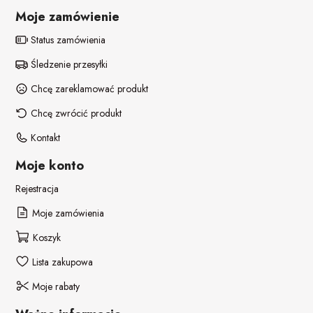
POZOSTAŁE REKWIZYTY
Policjant
Moje zamówienie
PELERYNY
Bajki
Status zamówienia
Śledzenie przesyłki
Stroje i dodatki ŚWIĄTECZNE
W stylu lat 20-tych
Chcę zareklamować produkt
Disco lata 80-te
Chcę zwrócić produkt
Kontakt
Pieski
Moje konto
Rejestracja
Moje zamówienia
Koszyk
Lista zakupowa
Moje rabaty