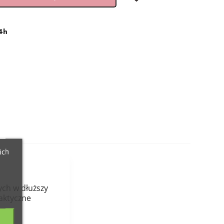
4h
ich
ych w dłuższy
raktyczne