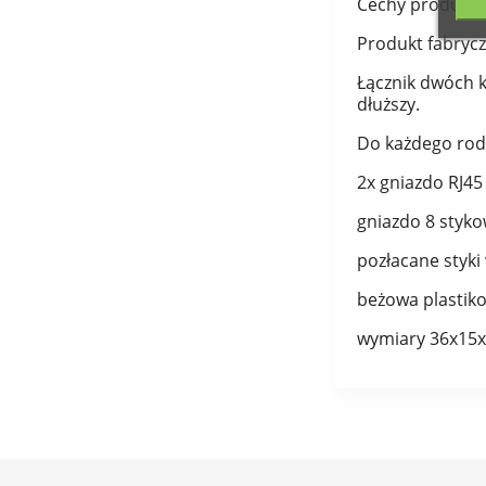
Cechy produktu
Produkt fabrycz
Łącznik dwóch k
dłuższy.
Do każdego rodz
2x gniazdo RJ45
gniazdo 8 styko
pozłacane styk
beżowa plasti
wymiary 36x1