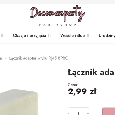
Okazje i przyjęcia
Wesele i ślub
Urodzin
ka
Łącznik adapter wtyku RJ45 8P8C
Łącznik ad
Cena:
2,99 zł
-
+