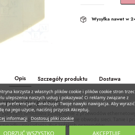
Wysyłka nawet w 2
Opis
Szczegóły produktu
Dostawa
itryna korzysta z własnych plików cookie i plików cookie stron trzec
lu ulepszenia naszych usług i pokazywać Ci reklamy związane z
WTYKU RJ45 8P8C
mi preferencjami, analizując Twoje nawyki nawigacja. Aby wyrazić
ę na jego użycie, naciśnij przycisk Akceptuj.
r RJ45-RJ45 umożliwia podłączenie 2 przewodów ethernetow
ej informacji
Dostosuj pliki cookie
ż może stanowić szybkie odłączenie obwodu sieci. Tanie i p
przypadku posiadania zbyt krótkich przewodów.
ODRZUĆ WSZYSTKO
AKCEPTUJĘ