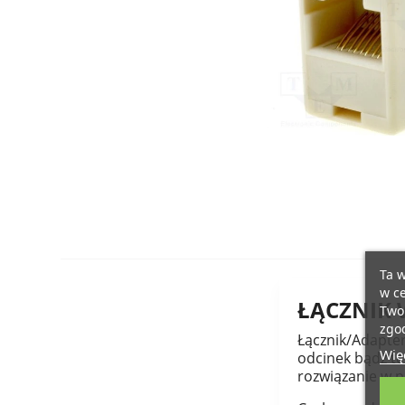
Ta w
w ce
ŁĄCZNIK 
Twoi
zgod
Łącznik/Adapte
Więc
odcinek bądź te
rozwiązanie w 