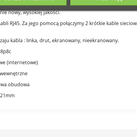
:
nie nowy, wysokiej jakości.
abli RJ45. Za jego pomocą połączymy 2 krótkie kable sieciow
aju kabla : linka, drut, ekranowany, nieekranowany.
 8p8c
we (internetowe)
i wewnętrzne
kowa obudowa
5x21mm