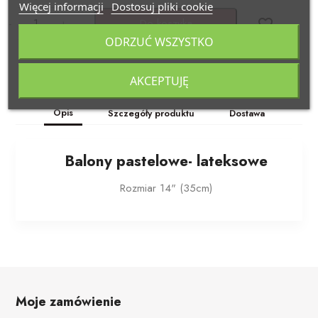
POZOSTAŁE REKWIZYTY
Policjant
Więcej informacji
Dostosuj pliki cookie
-
+
Do koszyka
favorite_border
PELERYNY
Bajki
ODRZUĆ WSZYSTKO
Stroje i dodatki ŚWIĄTECZNE
W stylu lat 20-tych
AKCEPTUJĘ
Wysyłka nawet w 24h
Disco lata 80-te
Opis
Szczegóły produktu
Dostawa
Pieski
Balony pastelowe- lateksowe
Rozmiar 14" (35cm)
Moje zamówienie