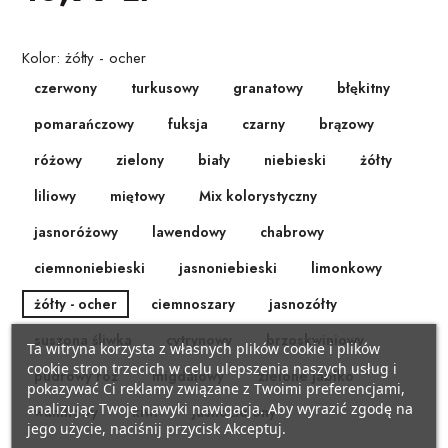
BAŃKI MYDLANE
SZARFY
Pojazdy
Kolor: żółty - ocher
KSIĘGI GOŚCI/ ALBUMY/
czerwony
turkusowy
granatowy
błękitny
ZAPROSZENIA
STROJE I GADŻETY KARNAWAŁOWE
Samolocik
pomarańczowy
fuksja
czarny
brązowy
AKCESORIA BIAŁO-CZERWONE
GADŻETY DO ZDJĘĆ
Lama
różowy
zielony
biały
niebieski
żółty
ARTYKUŁY PAPIERNICZE /
liliowy
miętowy
Mix kolorystyczny
PISTOLETY/ MIECZE
Miś
DECOUPAGE
jasnoróżowy
lawendowy
chabrowy
KAJDANKI
Kraft eko
ciemnoniebieski
jasnoniebieski
limonkowy
TASIEMKI/ TKANINY
POMPONY CHEERLEADERKI
Pszczółka
żółty - ocher
ciemnoszary
jasnozółty
KRYSZTAŁY / SZKŁO
suszona śliwka
cytrynowy
brzoskwiniowy
Ta witryna korzysta z własnych plików cookie i plików
FARBY / BROKATY/ KREDKI DO TWARZY
Biedronka
cookie stron trzecich w celu ulepszenia naszych usług i
APLIKACJE / KLAMERKI
pudrowy róż
migdałowy
zielone jabłko
pokazywać Ci reklamy związane z Twoimi preferencjami,
AKCESORIA BIAŁO CZERWONE
Minecraft
analizując Twoje nawyki nawigacja. Aby wyrazić zgodę na
waniliowy
kiwi
jasnozielony
jego użycie, naciśnij przycisk Akceptuj.