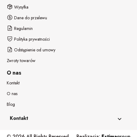
Wysyłka
Dane do przelewu
Regulamin
Polityka prywatności
Odstąpienie od umowy
Zwroty towarów
O nas
Kontakt
O nas
Blog
Kontakt
keyboard_arrow_down
© 2026 All Rights Reserved.
Realizacja:
Estima
group