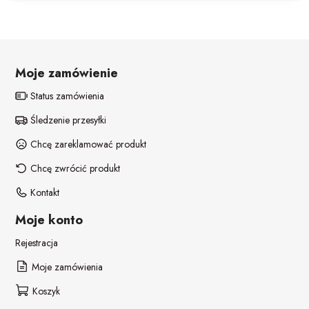
POZOSTAŁE REKWIZYTY
Policjant
PELERYNY
Bajki
Moje zamówienie
Stroje i dodatki ŚWIĄTECZNE
W stylu lat 20-tych
Status zamówienia
Disco lata 80-te
Śledzenie przesyłki
Pieski
Chcę zareklamować produkt
Chcę zwrócić produkt
Kontakt
Moje konto
Rejestracja
Moje zamówienia
Koszyk