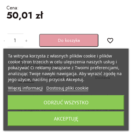
BAŃKI MYDLANE
Cena:
50,01 zł
SZARFY
Pojazdy
KSIĘGI GOŚCI/ ALBUMY/
ZAPROSZENIA
STROJE I GADŻETY KARNAWAŁOWE
Samolocik
-
+
Do koszyka
favorite_border
AKCESORIA BIAŁO-CZERWONE
GADŻETY DO ZDJĘĆ
Lama
Ta witryna korzysta z własnych plików cookie i plików
ARTYKUŁY PAPIERNICZE /
PISTOLETY/ MIECZE
Miś
cookie stron trzecich w celu ulepszenia naszych usług i
DECOUPAGE
Wysyłka nawet w 24h
pokazywać Ci reklamy związane z Twoimi preferencjami,
KAJDANKI
Kraft eko
analizując Twoje nawyki nawigacja. Aby wyrazić zgodę na
Opis
Szczegóły produktu
Dostawa
jego użycie, naciśnij przycisk Akceptuj.
TASIEMKI/ TKANINY
Więcej informacji
Dostosuj pliki cookie
POMPONY CHEERLEADERKI
Pszczółka
KRYSZTAŁY / SZKŁO
Zestaw dekoracji samochodowych wykonanych z juty,
ODRZUĆ WSZYSTKO
zestaw zawiera: girlandę (długość z elementami ok. 6
FARBY / BROKATY/ KREDKI DO TWARZY
Biedronka
m, długość całkowita ok. 6 m) i 4 kokardki na klamki
APLIKACJE / KLAMERKI
(szerokość ok. 15 cm, wysokość ok. 42 cm), przyssawki
AKCEPTUJĘ
AKCESORIA BIAŁO CZERWONE
Minecraft
(6 szt.) i żyłkę (ok. 12 m).