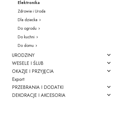
Elektronika
Zdrowie i Uroda
Dla dziecka

Do ogrodu

Do kuchni

Do domu


URODZINY

WESELE I ŚLUB

OKAZJE I PRZYJĘCIA
Export

PRZEBRANIA I DODATKI

DEKORACJE I AKCESORIA