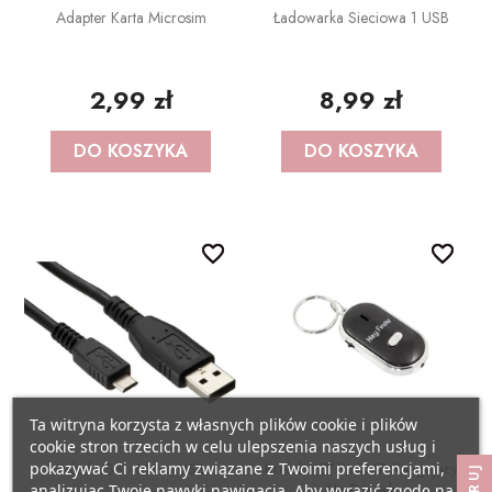
Adapter Karta Microsim
Ładowarka Sieciowa 1 USB
2,99 zł
8,99 zł
DO KOSZYKA
DO KOSZYKA
favorite_border
favorite_border
favorite_border
favorite_border
Ta witryna korzysta z własnych plików cookie i plików
cookie stron trzecich w celu ulepszenia naszych usług i
pokazywać Ci reklamy związane z Twoimi preferencjami,
Kabel USB - Micro USB
Brelok KEY FINDER Reagujący
Na Dźwięk
analizując Twoje nawyki nawigacja. Aby wyrazić zgodę na