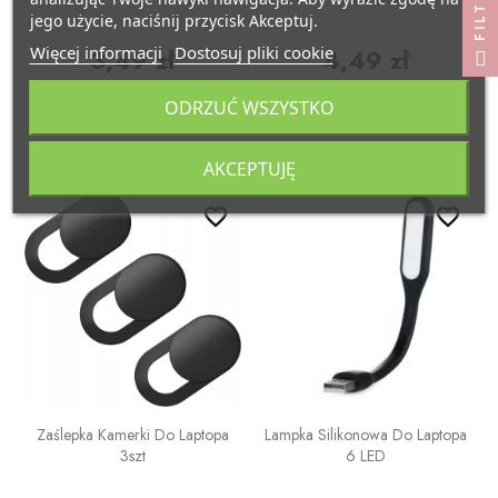
FILTRUJ
jego użycie, naciśnij przycisk Akceptuj.
Więcej informacji
Dostosuj pliki cookie
3,49 zł
4,49 zł
ODRZUĆ WSZYSTKO
DO KOSZYKA
DO KOSZYKA
AKCEPTUJĘ
favorite_border
favorite_border
favorite_border
favorite_border
Zaślepka Kamerki Do Laptopa
Lampka Silikonowa Do Laptopa
3szt
6 LED