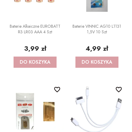
POZOSTAŁE REKWIZYTY
Policjant
PELERYNY
Bajki
Baterie Alkaiczne EUROBATT
Baterie VINNIC AG10 L1131
Stroje i dodatki ŚWIĄTECZNE
W stylu lat 20-tych
R3 LR03 AAA 4 Szt
1,5V 10 Szt
Disco lata 80-te
3,99 zł
4,99 zł
Pieski
DO KOSZYKA
DO KOSZYKA
favorite_border
favorite_border
favorite_border
favorite_border